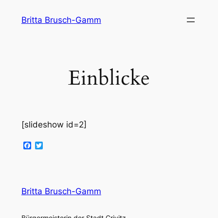
Zum
Britta Brusch-Gamm
Inhalt
springen
Einblicke
[slideshow id=2]
Facebook
Twitter
Britta Brusch-Gamm
Bürgermeisterin der Stadt Crivitz